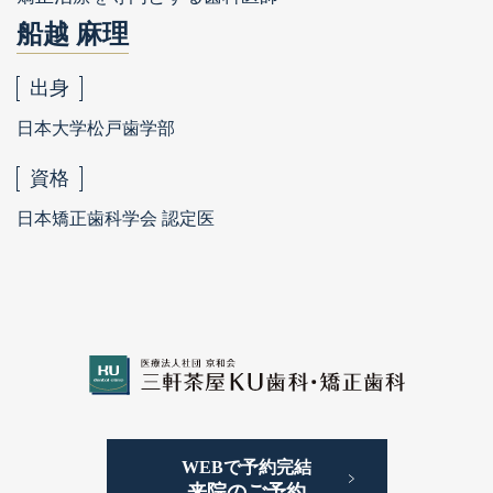
船越 麻理
出身
日本大学松戸歯学部
資格
日本矯正歯科学会 認定医
WEBで予約完結
来院のご予約