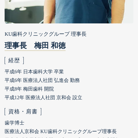
カウンセリング専用
LINEお問合せ
KU歯科クリニックグループ 理事長
予約の変更・キャンセルはお電話で
理事長 梅田 和徳
Tel.
03-5430-6600
経歴
月火水金 9:30～13:00 14:00～18:30 / 土曜日 9:00～15:00
平成6年 日本歯科大学 卒業
平成6年 医療法人社団 弘進会 勤務
平成8年 梅田歯科 開院
平成12年 医療法人社団 京和会 設立
資格・肩書
歯学博士
医療法人京和会 KU歯科クリニックグループ理事長