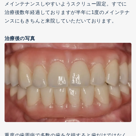
メインテナンスしやすいようスクリュー固定。すでに
治療後数年経過しておりますが半年に1度のメインテナ
カウンセリング専用
ンスにもきちんと来院していただいております。
LINEお問合せ
治療後の写真
予約の変更・キャンセルはお電話で
Tel.
03-5430-6600
月火水金 9:30～13:00 14:00～18:30 / 土曜日 9:00-15:00
重度の歯周病で多数の歯を欠損すると歯だけではなく