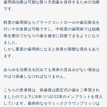
歯周病治療は可能な限り天然歯を保存するための治療
です。
軽度の歯周病ならプラークコントロールや歯石除去を
行い十分改善は可能ですし、中程度の歯周病では組織
ご予約・お問い合わせはこちら
再生療法でかなりの歯を健全に回復できるようになり
ました。
しかし重度の歯周病になると改善が困難な場合もあり
ます。
WEBで予約完結
来院のご予約
あらゆる治療法を試みても将来の見込みがない場合は
やはり抜歯しなければなりません。
ご相談専用
メール相談
こちらの患者様は、抜歯後は固定式の歯をご希望され
ましたので上下に6本づつ計12本のインプラントを埋入
カウンセリング専用
しています。最終的なセラミッククラウンブリッジは
LINEビデオ相談